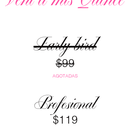
Vení a mis Quince
Early bird
$99
AGOTADAS
Profesional
$119