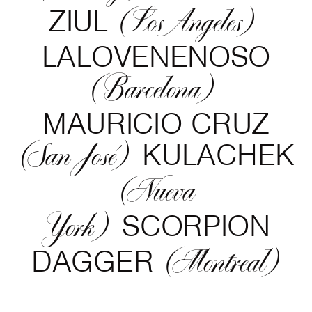
ZIUL
(Los Angeles)
LALOVENENOSO
(Barcelona)
MAURICIO CRUZ
KULACHEK
(San José)
(Nueva
SCORPION
York)
DAGGER
(Montreal)